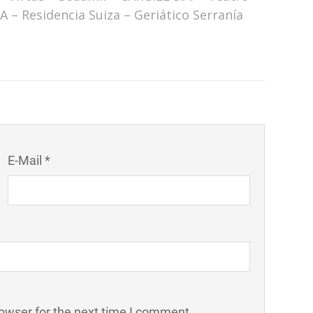
– Residencia Suiza – Geriático Serranía
E-Mail *
owser for the next time I comment.