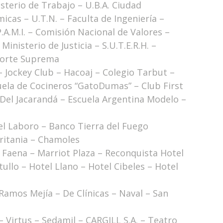
sterio de Trabajo – U.B.A. Ciudad
icas – U.T.N. – Faculta de Ingeniería –
.A.M.I. – Comisión Nacional de Valores –
Ministerio de Justicia – S.U.T.E.R.H. –
 Corte Suprema
– Jockey Club – Hacoaj – Colegio Tarbut –
uela de Cocineros “GatoDumas” – Club First
 Del Jacarandá – Escuela Argentina Modelo –
l Laboro – Banco Tierra del Fuego
ritania – Chamoles
 Faena – Marriot Plaza – Reconquista Hotel
tullo – Hotel Llano – Hotel Cibeles – Hotel
– Ramos Mejía – De Clínicas – Naval – San
 Virtus – Sedamil – CARGILL S.A. – Teatro