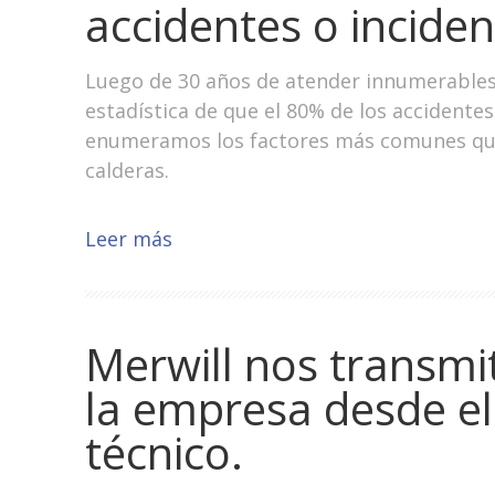
accidentes o inciden
Luego de 30 años de atender innumerables 
estadística de que el 80% de los accident
enumeramos los factores más comunes que 
calderas.
Leer más
Merwill nos transmi
la empresa desde el 
técnico.