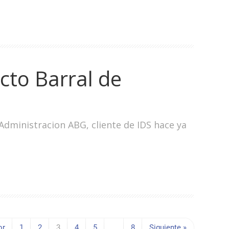
ecto Barral de
Administracion ABG, cliente de IDS hace ya
or
1
2
3
4
5
…
8
Siguiente »