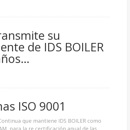
ransmite su
iente de IDS BOILER
años…
mas ISO 9001
 Continua que mantiene IDS BOILER como
M, para la re certificación anual de las