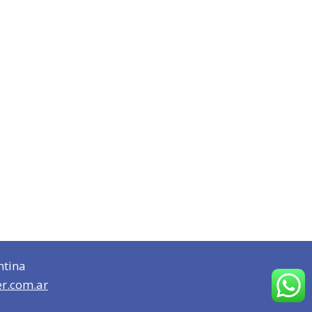
ntina
er.com.ar